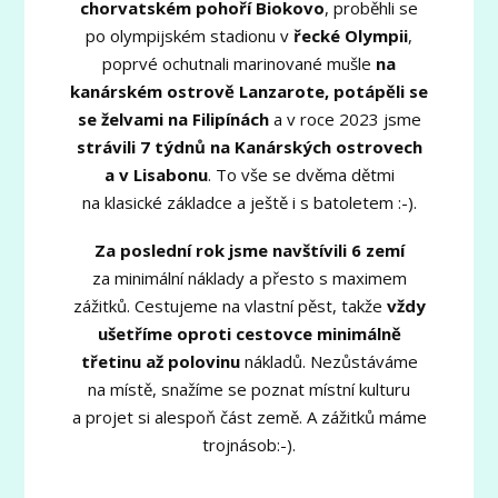
chorvatském pohoří Biokovo
, proběhli se
po olympijském stadionu v
řecké Olympii
,
poprvé ochutnali marinované mušle
na
kanárském ostrově Lanzarote, potápěli se
se želvami na Filipínách
a v roce 2023 jsme
strávili 7 týdnů na Kanárských ostrovech
a v Lisabonu
. To vše se dvěma dětmi
na klasické základce a ještě i s batoletem :-).
Za poslední rok jsme navštívili 6 zemí
za minimální náklady a přesto s maximem
zážitků. Cestujeme na vlastní pěst, takže
vždy
ušetříme oproti cestovce minimálně
třetinu až polovinu
nákladů. Nezůstáváme
na místě, snažíme se poznat místní kulturu
a projet si alespoň část země. A zážitků máme
trojnásob:-).