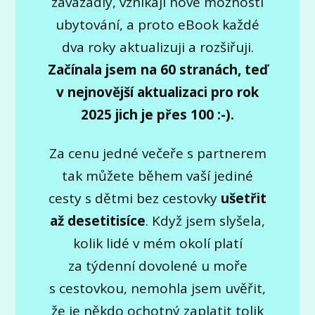
zavazadly, vznikají nové možnosti
ubytování, a proto eBook každé
dva roky aktualizuji a rozšiřuji.
Začínala jsem na 60 stranách, teď
v nejnovější aktualizaci pro rok
2025 jich je přes 100 :-).
Za cenu jedné večeře s partnerem
tak můžete během vaší jediné
cesty s dětmi bez cestovky
ušetřit
až desetitisíce
. Když jsem slyšela,
kolik lidé v mém okolí platí
za týdenní dovolené u moře
s cestovkou, nemohla jsem uvěřit,
že je někdo ochotný zaplatit tolik