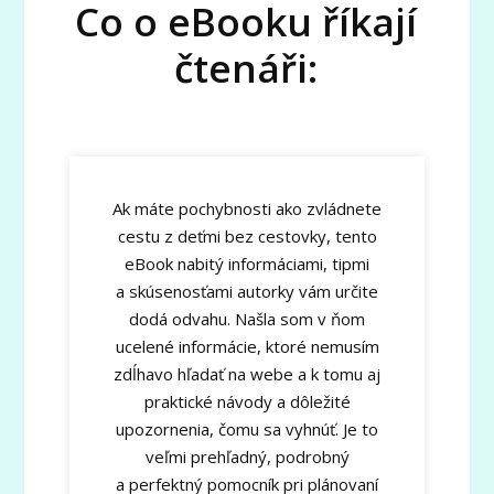
Co o eBooku říkají
čtenáři:
Ak máte pochybnosti ako zvládnete
cestu z deťmi bez cestovky, tento
eBook nabitý informáciami, tipmi
a skúsenosťami autorky vám určite
dodá odvahu. Našla som v ňom
ucelené informácie, ktoré nemusím
zdĺhavo hľadať na webe a k tomu aj
praktické návody a dôležité
upozornenia, čomu sa vyhnúť. Je to
veľmi prehľadný, podrobný
a perfektný pomocník pri plánovaní