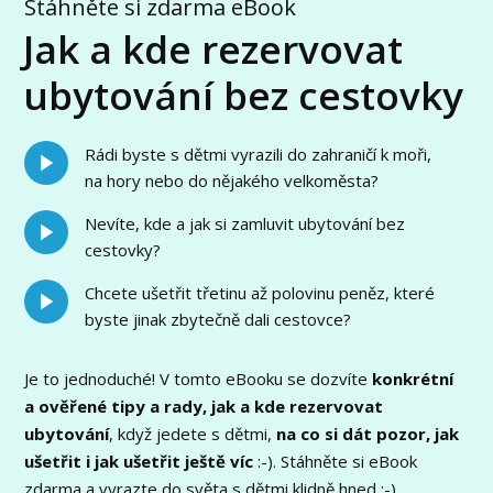
Stáhněte si zdarma eBook
Jak a kde rezervovat
ubytování bez cestovky
Rádi byste s dětmi vyrazili do zahraničí k moři,
na hory nebo do nějakého velkoměsta?
Nevíte, kde a jak si zamluvit ubytování bez
cestovky?
Chcete ušetřit třetinu až polovinu peněz, které
byste jinak zbytečně dali cestovce?
Je to jednoduché! V tomto eBooku se dozvíte
konkrétní
a ověřené tipy a rady, jak a kde rezervovat
ubytování
, když jedete s dětmi,
na co si dát pozor, jak
ušetřit i jak ušetřit ještě víc
:-). Stáhněte si eBook
zdarma a vyrazte do světa s dětmi klidně hned :-).