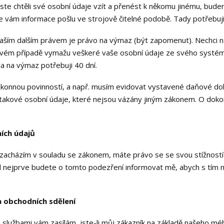
te chtěli své osobní údaje vzít a přenést k někomu jinému, budem
 že vám informace pošlu ve strojově čitelné podobě. Tady potřebuji
aším dalším právem je právo na výmaz (být zapomenut). Nechci n
ovém případě vymažu veškeré vaše osobní údaje ze svého systému
va na výmaz potřebuji 40 dní.
ákonnou povinností, a např. musím evidovat vystavené daňové do
takové osobní údaje, které nejsou vázány jiným zákonem. O dok
ích údajů
ezacházím v souladu se zákonem, máte právo se se svou stížností 
 nejprve budete o tomto podezření informovat mě, abych s tím m
a obchodních sdělení
y a službami vám zasílám, jste-li můj zákazník na základě našeho 