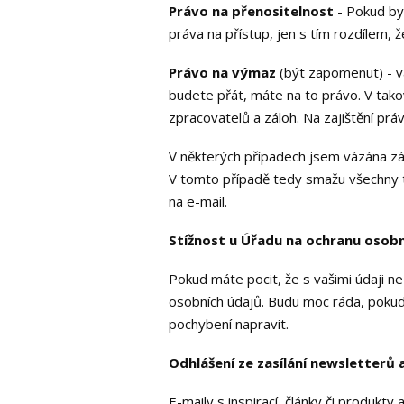
Právo na přenositelnost
- Pokud bys
práva na přístup, jen s tím rozdílem,
Právo na výmaz
(být zapomenut) - v
budete přát, máte na to právo. V tak
zpracovatelů a záloh. Na zajištění prá
V některých případech jsem vázána z
V tomto případě tedy smažu všechny 
na e-mail.
Stížnost u Úřadu na ochranu osobn
Pokud máte pocit, že s vašimi údaji n
osobních údajů. Budu moc ráda, pokud
pochybení napravit.
Odhlášení ze zasílání newsletterů 
E-maily s inspirací, články či produkt