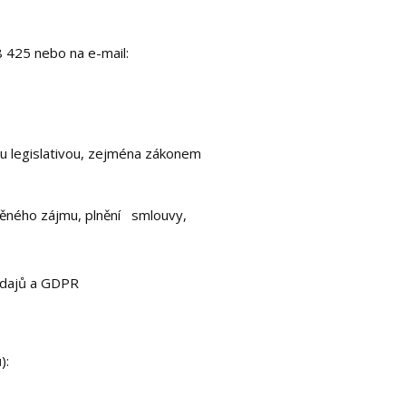
8 425 nebo na e-mail:
ou legislativou, zejména zákonem
něného zájmu, plnění smlouvy,
 údajů a GDPR
):