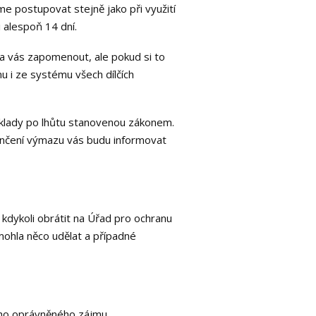
e postupovat stejně jako při využití
 alespoň 14 dní.
a vás zapomenout, ale pokud si to
 i ze systému všech dílčích
klady po lhůtu stanovenou zákonem.
ončení výmazu vás budu informovat
kdykoli obrátit na Úřad pro ochranu
ohla něco udělat a případné
mého oprávněného zájmu.