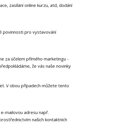
ce, zasílání online kurzu, atd, dodání
é povinnosti pro vystavování
íváme za účelem přímého marketingu -
 předpokládáme, že vás naše novinky
let. V obou případech můžete tento
t e-mailovou adresu např.
prostřednictvím našich kontaktních