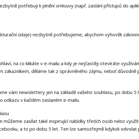
zbytně potřebuji k plnění smlouvy (např. zaslání přístupů do aplika
(fakturační údaje) nezbytně potřebujeme, abychom vyhověli zákonn
hlaví, na co klikáte v e-mailu a kdy je nejčastěji otevíráte využ
 naším zákazníkem, děláme tak z oprávněného zájmu, neboť důvodně
áme vám newslettery jen na základě vašeho souhlasu, po dobu 5 
ho odkazu v každém zaslaném e-mailu.
hlasu
můžeme zasílat také inspirující nabídky třetích osob nebo využí
acebooku, a to po dobu 5 let. Ten lze samozřejmě kdykoli odvolat 