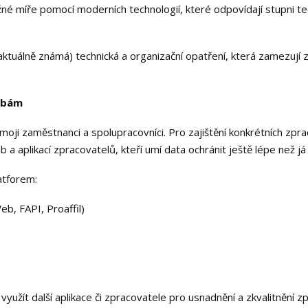
é míře pomocí moderních technologií, které odpovídají stupni tec
aktuálně známá) technická a organizační opatření, která zamezují z
sobám
oji zaměstnanci a spolupracovníci. Pro zajištění konkrétních zpra
eb a aplikací zpracovatelů, kteří umí data ochránit ještě lépe než já
atforem:
eb, FAPI, Proaffil)
užít další aplikace či zpracovatele pro usnadnění a zkvalitnění zpr