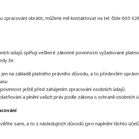
 zpracování obrátit, můžete mě kontaktovat na tel. čísle 605 02
obních údajů splňuji veškeré zákonné povinnosti vyžadované platn
edy že:
 jen na základě platného právního důvodu, a to především opráv
lasu
 povinnost ještě před zahájením zpracování osobních údajů
latňování a plnění vašich práv podle zákona o ochraně osobních
acování
říte sami, a to z následujících důvodů (pro naplnění těchto účelů