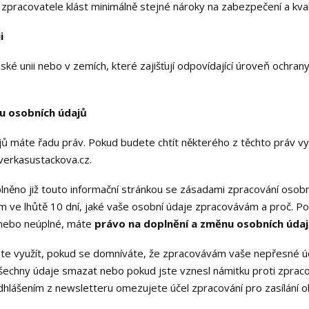
zpracovatele klást minimálně stejné nároky na zabezpečení a kval
i
é unii nebo v zemích, které zajišťují odpovídající úroveň ochran
ou osobních údajů
jů máte řadu práv. Pokud budete chtít některého z těchto práv vy
verkasustackova.cz.
 plněno již touto informační stránkou se zásadami zpracování osob
ím ve lhůtě 10 dní, jaké vaše osobní údaje zpracovávám a proč. P
 nebo neúplné, máte
právo na doplnění a změnu osobních úda
e využít, pokud se domníváte, že zpracovávám vaše nepřesné ú
šechny údaje smazat nebo pokud jste vznesl námitku proti zprac
dhlášením z newsletteru omezujete účel zpracování pro zasílání o