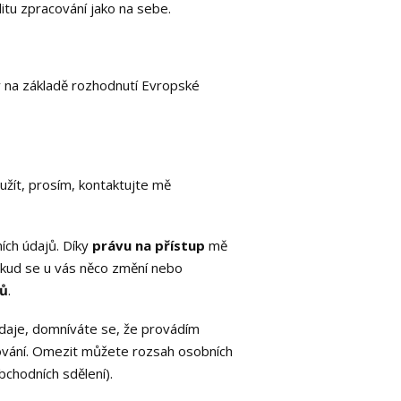
itu zpracování jako na sebe.
y na základě rozhodnutí Evropské
užít, prosím, kontaktujte mě
ních údajů. Díky
právu na přístup
mě
okud se u vás něco změní nebo
jů
.
daje, domníváte se, že provádím
ování. Omezit můžete rozsah osobních
bchodních sdělení).