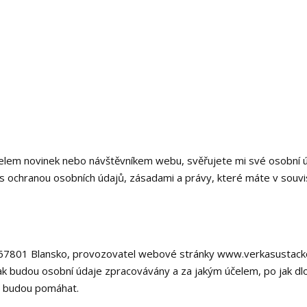
lem novinek nebo návštěvníkem webu, svěřujete mi své osobní úd
s ochranou osobních údajů, zásadami a právy, které máte v souvi
 67801 Blansko, provozovatel webové stránky www.verkasustacko
 jak budou osobní údaje zpracovávány a za jakým účelem, po jak d
m budou pomáhat.