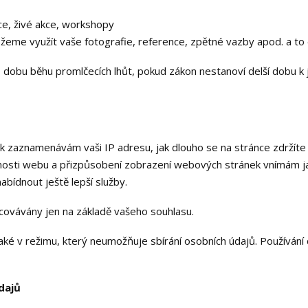
ce, živé akce, workshopy
eme využít vaše fotografie, reference, zpětné vazby apod. a to
dobu běhu promlčecích lhůt, pokud zákon nestanoví delší dobu k 
zaznamenávám vaši IP adresu, jak dlouho se na stránce zdržíte a
vnosti webu a přizpůsobení zobrazení webových stránek vnímám j
bídnout ještě lepší služby.
covávány jen na základě vašeho souhlasu.
ké v režimu, který neumožňuje sbírání osobních údajů. Používání
dajů