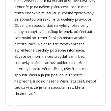
míst, většinu z nich na vlastní pěst bez cestovky.
Tenerife je na našem plánu cest, proto mne
tento ebook velmi zaujal. Je krásně zpracovaný
se spoustou obrázků. Je to ucelený průvodce.
Obsahuje spoustu tipů na výlety, přes ceny
a tipy na ubytování, nákup letenek, půjčení auta,
cestování po Tenerife až po místní atrakce
a restaurace. Najdete zde zkrátka krásně
a přehledně všechny potřebné informace,
abyste se mohli na cestu vydat sami, bez
cestovky a užít si víc než pohled na moře
z terasy hotelu. Věrko děkuji, ušetřila jsi mi
spoustu času a já jdu posunout Tenerife
na přednější pozici našeho Wish listu cest, neboť
teď už vím, že je tam spousta míst, která
chceme vidět.