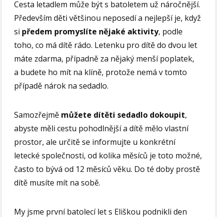
Cesta letadlem může být s batoletem už náročnější.
Především děti většinou neposedí a nejlepší je, když
si
předem promyslíte nějaké aktivity
, podle
toho, co má dítě rádo. Letenku pro dítě do dvou let
máte zdarma, případně za nějaký menší poplatek,
a budete ho mít na klíně, protože nemá v tomto
případě nárok na sedadlo.
Samozřejmě
můžete dítěti sedadlo dokoupit
,
abyste měli cestu pohodlnější a dítě mělo vlastní
prostor, ale určitě se informujte u konkrétní
letecké společnosti, od kolika měsíců je toto možné,
často to bývá od 12 měsíců věku. Do té doby prostě
dítě musíte mít na sobě.
My jsme první batolecí let s Eliškou podnikli den