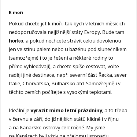
K moři
Pokud chcete jet k moři, tak bych v letních měsících
nedoporučovala nejjižnější státy Evropy. Bude tam
horko
, a pokud nechcete strávit celou dovolenou
jen ve stínu palem nebo u bazénu pod slunečníkem
(samozřejmě i to je řešení a některé rodiny to
přímo vyhledávají), a chcete spíše cestovat, volte
raději jiné destinace, např. severní část Řecka, sever
Itálie, Chorvatska, Bulharsko atd. Samozřejmě i v
těchto zemích počítejte s vysokými teplotami.
Ideální je
vyrazit mimo letní prázdniny
, a to třeba
v červnu a září, do jižnějších států klidně i v říjnu
a na Kanárské ostrovy celoročně. My jsme
na Kanárech byli vždy na přelomu listopadu