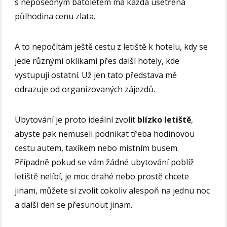
s neposedným batoletem má každá ušetřená
půlhodina cenu zlata.
A to nepočítám ještě cestu z letiště k hotelu, kdy se
jede různými oklikami přes další hotely, kde
vystupují ostatní. Už jen tato představa mě
odrazuje od organizovaných zájezdů.
Ubytování je proto ideální zvolit
blízko letiště
,
abyste pak nemuseli podnikat třeba hodinovou
cestu autem, taxíkem nebo místním busem.
Případně pokud se vám žádné ubytování poblíž
letiště nelíbí, je moc drahé nebo prostě chcete
jinam, můžete si zvolit cokoliv alespoň na jednu noc
a další den se přesunout jinam.