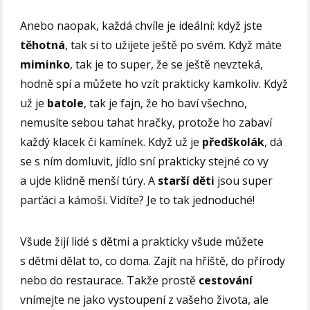
Anebo naopak, každá chvíle je ideální: když jste
těhotná
, tak si to užijete ještě po svém. Když máte
miminko
, tak je to super, že se ještě nevzteká,
hodně spí a můžete ho vzít prakticky kamkoliv. Když
už je
batole
, tak je fajn, že ho baví všechno,
nemusíte sebou tahat hračky, protože ho zabaví
každý klacek či kamínek. Když už je
předškolák
, dá
se s ním domluvit, jídlo sní prakticky stejné co vy
a ujde klidně menší túry. A
starší děti
jsou super
parťáci a kámoši. Vidíte? Je to tak jednoduché!
Všude žijí lidé s dětmi a prakticky všude můžete
s dětmi dělat to, co doma. Zajít na hřiště, do přírody
nebo do restaurace. Takže prostě
cestování
vnímejte ne jako vystoupení z vašeho života, ale