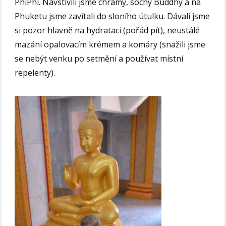
PhiPhi. Navštívili jsme chrámy, sochy Buddhy a na
Phuketu jsme zavítali do sloního útulku. Dávali jsme
si pozor hlavně na hydrataci (pořád pít), neustálé
mazání opalovacím krémem a komáry (snažili jsme
se nebýt venku po setmění a používat místní
repelenty).