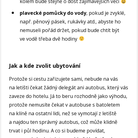
kolem bude stejně o dost zajímavějších věcí
plavecké pomůcky do vody
, pokud je zvyklé,
např. pěnový pásek, rukávky atd., abyste ho
nemuseli pořád držet, pokud bude chtít být
ve vodě třeba dvě hodiny
Jak a kde zvolit ubytování
Protože si cestu zařizujete sami, nebude na vás
na letišti čekat žádný delegát ani autobus, který vás
zaveze do hotelu. Já to beru rozhodně jako výhodu,
protože nemusíte čekat v autobuse s batoletem
na klíně na ostatní lidi, než se vymotají z letiště
a najdou ten správný autobus, což může klidně
trvat i půl hodinu. A co si budeme povídat,