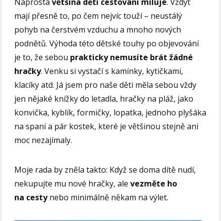
Naprostá
většina dětí cestování miluje
. Vždyť
mají přesně to, po čem nejvíc touží – neustálý
pohyb na čerstvém vzduchu a mnoho nových
podnětů. Výhoda této dětské touhy po objevování
je to, že sebou
prakticky nemusíte brát žádné
hračky
. Venku si vystačí s kamínky, kytičkami,
klacíky atd. Já jsem pro naše děti měla sebou vždy
jen nějaké knížky do letadla, hračky na pláž, jako
konvička, kyblík, formičky, lopatka, jednoho plyšáka
na spaní a pár kostek, které je většinou stejně ani
moc nezajímaly.
Moje rada by zněla takto: Když se doma dítě nudí,
nekupujte mu nové hračky, ale
vezměte ho
na cesty
nebo minimálně někam na výlet.