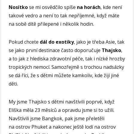
Nosítko
se mi osvědčilo spíše
na horách
, kde není
takové vedro a není to tak nepříjemné, když máte
na sobě dítě přilepené i několik hodin.
Pokud chcete
dál do exotiky
, jako je třeba Asie, tak
se jako první destinace často doporučuje
Thajsko
,
a to jak z hlediska zdravotní péče, tak i nízké hrozby
tropických nemocí. Samozřejmě s trochou nadsázky
se dá říci, že s dětmi můžete kamkoliv, kde žijí jiné
děti.
My jsme Thajsko s dětmi navštívili poprvé, když
Eliška měla 23 měsíců a opravdu jsme si to užili.
Navštívili jsme Bangkok, pak jsme přeletěli
na ostrov Phuket a nakonec ještě lodí na ostrov