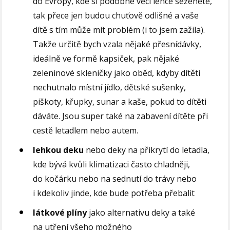
do Evropy, kde si podobné věci lehce seženete,
tak přece jen budou chuťově odlišné a vaše
dítě s tím může mít problém (i to jsem zažila).
Takže určitě bych vzala nějaké přesnídávky,
ideálně ve formě kapsiček, pak nějaké
zeleninové skleničky jako oběd, kdyby dítěti
nechutnalo místní jídlo, dětské sušenky,
piškoty, křupky, sunar a kaše, pokud to dítěti
dáváte. Jsou super také na zabavení dítěte při
cestě letadlem nebo autem.
lehkou deku
nebo deky na přikrytí do letadla,
kde bývá kvůli klimatizaci často chladněji,
do kočárku nebo na sednutí do trávy nebo
i kdekoliv jinde, kde bude potřeba přebalit
látkové plíny
jako alternativu deky a také
na utření všeho možného