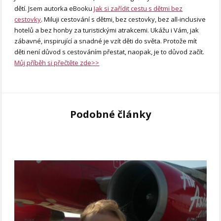
dětí. Jsem autorka eBooku
Jak si zařídit cestu s dětmi bez
cestovky
. Miluji cestování s dětmi, bez cestovky, bez all-inclusive
hotelů a bez honby za turistickými atrakcemi. Ukážu i Vám, jak
zábavné, inspirující a snadné je vzít děti do světa. Protože mít
děti není důvod s cestováním přestat, naopak, je to důvod začít.
Můj příběh si přečtěte zde>>
Podobné články