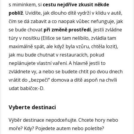
s miminkem, si
cestu nejdříve zkusit někde
poblíž
. Uvidíte, jak dlouho dítě vydrží v klidu v autě,
čím se dá zabavit a co naopak vůbec nefunguje, jak
se bude chovat
při změně prostředí
, jestli zvládne
túry v nosítku (Elišce se tam nelíbilo, zvládla tam
maximálně spát, ale když byla vzůru, chtěla lozit),
jak mu bude chutnat v restauracích, pokud
neplánujete vlastní vaření. A hlavně jestli to
zvládnete vy, a nebo se budete chtít po dvou dnech
vrátit do „bezpečí“ domova a dítě aspoň na chvíli
udat babičce:-D.
Vyberte destinaci
Výběr destinace nepodceňujte. Chcete hory nebo
moře? Kdy? Pojedete autem nebo poletíte?