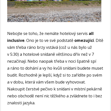
Nebojte se toho, že nemáte hotelový servis
all
inclusive
. Ono je to ve své podstatě
omezující
. Dítě
vám třeba ráno brzy vstává (což u nás bylo už
v 5:30) a hotelové snídaně většinou dřív než v 7
nezačínají. Nebo naopak třeba v noci špatně spí
a ráno to dohání a vy ho kvůli snídani budete muset
budit. Rozhodně je lepší, když si to zařídíte po svém
a v dobu, která vám všem bude vyhovovat.
Nakoupit čerstvé pečivo k snídani v místní pekárně
nebo obchodě není nic těžkého a zvládnete to i bez
znalosti jazyka.