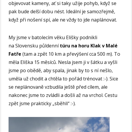
objevovat kameny, ať si taky užije pohyb, když se
pak bude delší dobu nést. Ideální je samozřejmě,
když při nošení spí, ale ne vždy to jde naplánovat.
My jsme v batolecím věku Elišky podnikli
na Slovensku půldenní
túru na horu Klak v Malé
Fatře
(tam a zpět 10 km a převýšení cca 500 m). To
měla Eliška 15 měsíců. Nesla jsem ji v šátku a vyšli
jsme po obědě, aby spala, jinak by to s ní nešlo,
uměla už chodit a chtěla to pořád trénovat :-). Sice
se neplánovaně vzbudila ještě před cílem, ale
nakonec jsme to zvládli a došli až na vrchol. Cestu
zpět jsme prakticky „sběhli“ :-).