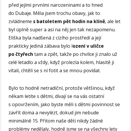
před jejími prvními narozeninami a to hned
do Dubaje. Měla jsem trochu obavy, jak to
zvládneme
s batoletem pět hodin na klíně
, ale let
byl úplně super a asi na něj jen tak nezapomenu.
Eliška byla nadšená z cizího prostředí a její
prakticky jediná zábava bylo l
ození v uličce
po čtyřech
tam a zpět, takže po chvilce ji znalo už
celé letadlo a vždy, když prolezla kolem, hlasitě ji
vítali, chtěli se s ní fotit a se mnou povídat.
Bylo to hodně netradiční, protože většinou, když
někam letíte s dětmi, dívají se na vás ostatní
s opovržením, jako byste měli s dětmi povinnost se
zavřít doma a nevylézt, dokud jim nebude
minimálně 15. Přitom naše děti nikdy žádné
problémy nedělaly, hodně jsme se na všechny lety