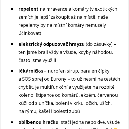
repelent
na mravence a komáry (v exotických
zemích je lepší zakoupit až na místě, naše
repelenty by na místní komáry nemusely
účinkovat)
elektrický odpuzovač hmyzu
(do zásuvky) –
ten jsme brali vždy a všude, kdyby náhodou,
často jsme využili
lékárnička
– nurofen sirup, paralen čípky
a SOS sprej od Eurony – to už nesmí na cestách
chybět, je multifunkční a využijete na rozbité
koleno, štípance od komárů, ekzém, červenou
kůži od sluníčka, bolení v krku, očích, uších,
na rýmu, kašel i bolesti zubů
oblíbenou hračku
, stačí jedna nebo dvě, všude