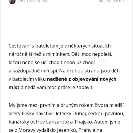
Věrka Šustáčková
2
10610x
Cestování s batoletem je v některých situacích
náročnější než s miminkem. Děti moc nepoleží,
lezou nebo se učí chodit nebo už chodí
a každopádně míň spí. Na druhou stranu jsou děti
v batolecím věku
nadšené z objevování nových
míst
a nedá vám moc práce je zabavit.
My jsme mezi prvním a druhým rokem života mladší
dcery Elišky navštívili letecky Dubaj, řeckou pevninu,
kanárský ostrov Lanzarote a Thajsko. Autem jsme
se z Moravy vydali do Jeseníků, Prahy a na