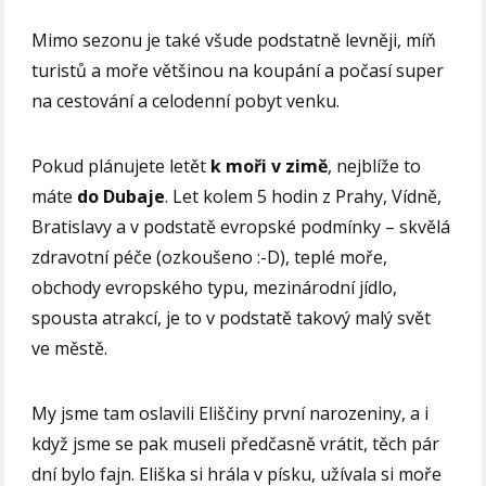
Mimo sezonu je také všude podstatně levněji, míň
turistů a moře většinou na koupání a počasí super
na cestování a celodenní pobyt venku.
Pokud plánujete letět
k moři v zimě
, nejblíže to
máte
do Dubaje
. Let kolem 5 hodin z Prahy, Vídně,
Bratislavy a v podstatě evropské podmínky – skvělá
zdravotní péče (ozkoušeno :-D), teplé moře,
obchody evropského typu, mezinárodní jídlo,
spousta atrakcí, je to v podstatě takový malý svět
ve městě.
My jsme tam oslavili Eliščiny první narozeniny, a i
když jsme se pak museli předčasně vrátit, těch pár
dní bylo fajn. Eliška si hrála v písku, užívala si moře