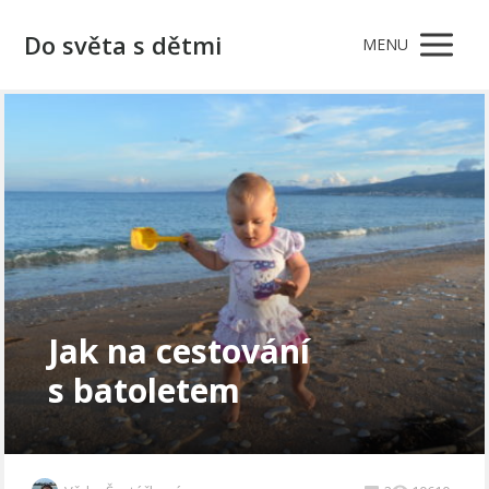
Do světa s dětmi
MENU
Jak na cestování
s batoletem