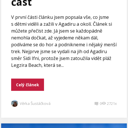
část
V první části článku jsem popsala vše, co jsme
s dětmi viděli a zažili v Agadiru a okolí. Článek si
můžete přečíst zde. Já jsem se každopádně
nemohla dočkat, až vyjedeme někam dál,
podíváme se do hor a podnikneme i nějaký menší
trek. Nejprve jsme se vydali na jih od Agadiru
směr Sidi Ifni, protože jsem zatoužila vidět pláž
Legzira Beach, která se...
Celý článek
Věrka Šustáčková
0
2721x