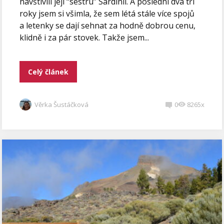
navštívili její “sestru” Sardinii. A poslední dva tři
roky jsem si všimla, že sem létá stále více spojů
a letenky se dají sehnat za hodně dobrou cenu,
klidně i za pár stovek. Takže jsem...
Celý článek
Věrka Šustáčková
0
8265x