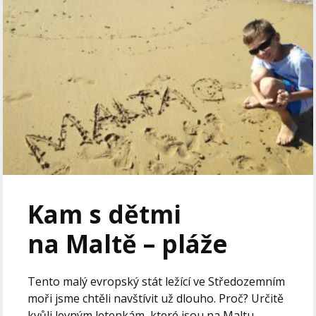
Kam s dětmi
na Maltě – pláže
Tento malý evropský stát ležící ve Středozemním
moři jsme chtěli navštívit už dlouho. Proč? Určitě
kvůli levným letenkám, které jsou na Maltu