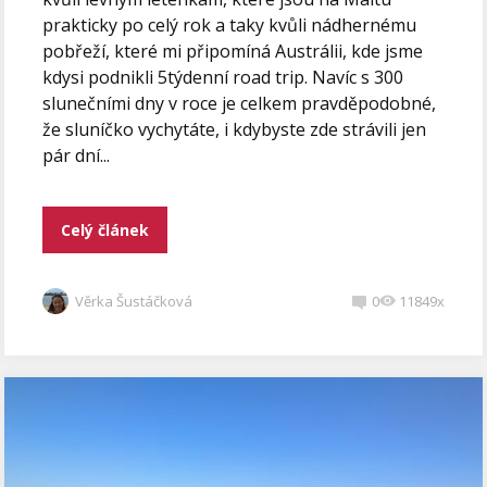
prakticky po celý rok a taky kvůli nádhernému
pobřeží, které mi připomíná Austrálii, kde jsme
kdysi podnikli 5týdenní road trip. Navíc s 300
slunečními dny v roce je celkem pravděpodobné,
že sluníčko vychytáte, i kdybyste zde strávili jen
pár dní...
Celý článek
Věrka Šustáčková
0
11849x