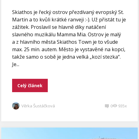
Skiathos je řecký ostrov přezdívaný evropský St.
Martin a to kvůli krátké ranveji :-). Už přistát tu je
zážitek. Proslavil se hlavně díky natáčení
slavného muzikálu Mamma Mia. Ostrov je malý
a z hlavního města Skiathos Town je to všude
max. 25 min. autem. Město je vystavěné na kopci,
takže samo o sobě je jedna velká „kozí stezka“.
Je...
Celý článek
Věrka Šustáčková
0
935x