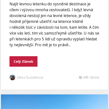
Najít levnou letenku do vysněné destinace je
cílem i výzvou mnoha cestovatelů. I když levná
dovolená nestojí jen na levné letence, je vždy
hodně příjemné ušetřit na letence klidně
i několik tisíc v závislosti na tom, kam letíte. A čím
více vás letí, tím víc samozřejmě ušetříte. U nás se
při letenkách pro 5 lidí už opravdu vyplatí hledat
ty nejlevnější. Pro mě je to právě...
Celý článek
Věrka Šustáčková
0
18230x