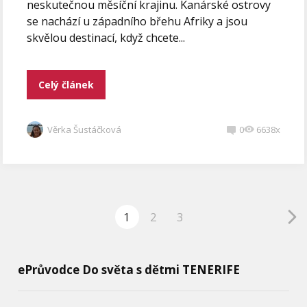
neskutečnou měsíční krajinu. Kanárské ostrovy
se nachází u západního břehu Afriky a jsou
skvělou destinací, když chcete...
Celý článek
Věrka Šustáčková
0
6638x
1
2
3
ePrůvodce Do světa s dětmi TENERIFE