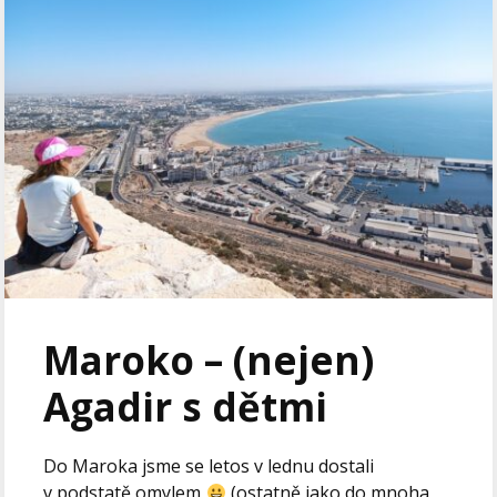
Maroko – (nejen)
Agadir s dětmi
Do Maroka jsme se letos v lednu dostali
v podstatě omylem
(ostatně jako do mnoha