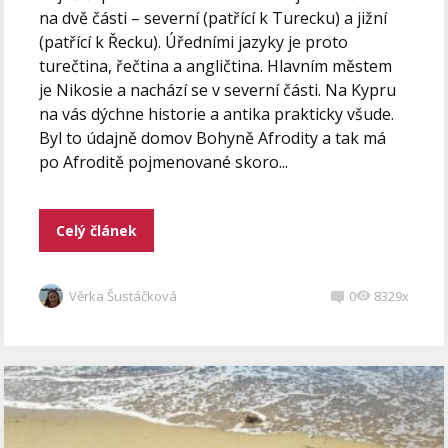
na dvě části – severní (patřící k Turecku) a jižní
(patřící k Řecku). Úředními jazyky je proto
turečtina, řečtina a angličtina. Hlavním městem
je Nikosie a nachází se v severní části. Na Kypru
na vás dýchne historie a antika prakticky všude.
Byl to údajně domov Bohyně Afrodity a tak má
po Afroditě pojmenované skoro...
Celý článek
Věrka Šustáčková
0
8329x