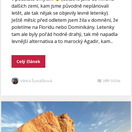
dalších zemí, kam jsme původně neplánovali
letět, ale tak nějak se objevily levné letenky).
Ještě měsíc před odletem jsem žila v domnění, že
poletíme na Floridu nebo Dominikány. Letenky
tam ale byly pořád hodně drahý, tak mě napadla
levnější alternativa a to marocký Agadir, kam...
Celý článek
Věrka Šustáčková
0
5039x