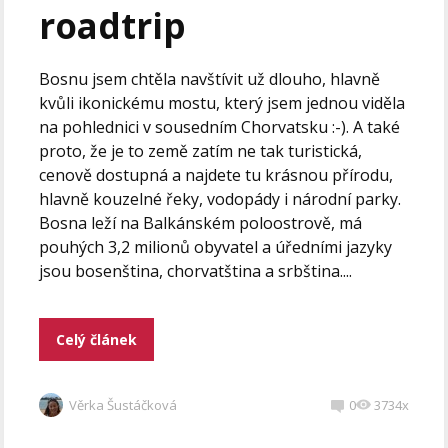
roadtrip
Bosnu jsem chtěla navštívit už dlouho, hlavně
kvůli ikonickému mostu, který jsem jednou viděla
na pohlednici v sousedním Chorvatsku :-). A také
proto, že je to země zatím ne tak turistická,
cenově dostupná a najdete tu krásnou přírodu,
hlavně kouzelné řeky, vodopády i národní parky.
Bosna leží na Balkánském poloostrově, má
pouhých 3,2 milionů obyvatel a úředními jazyky
jsou bosenština, chorvatština a srbština....
Celý článek
Věrka Šustáčková
0
3734x