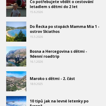
Co potřebujete vědět o cestování
letadlem s dětmi do 2 let
15.6.2026
Do Řecka po stopách Mamma Mia 1 -
ostrov Skiathos
15.5.2026
Bosna a Hercegovina s dětmi -
9denní roadtrip
16.1.2026
Maroko s dětmi - 2. část
18.9.2025
10 tipů jak na levné letenky po
Evropě