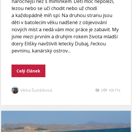
náročnější než s miminkem. Děti moc nepoleží,
lezou nebo se učí chodit nebo už chodí
a každopádně míň spí. Na druhou stranu jsou
děti v batolecím věku nadšené z objevování
nových míst a nedá vám moc práce je zabavit. My
jsme mezi prvním a druhým rokem života mladší
dcery Elišky navštívili letecky Dubaj, řeckou
pevninu, kanárský ostrov...
Celý článek
Věrka Šustáčková
2
10577x