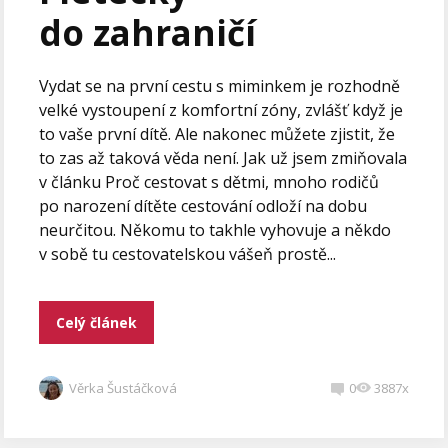
do zahraničí
Vydat se na první cestu s miminkem je rozhodně
velké vystoupení z komfortní zóny, zvlášť když je
to vaše první dítě. Ale nakonec můžete zjistit, že
to zas až taková věda není. Jak už jsem zmiňovala
v článku Proč cestovat s dětmi, mnoho rodičů
po narození dítěte cestování odloží na dobu
neurčitou. Někomu to takhle vyhovuje a někdo
v sobě tu cestovatelskou vášeň prostě...
Celý článek
Věrka Šustáčková
0
3887x