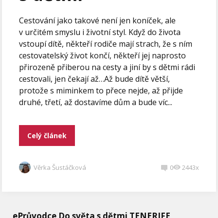
Cestování jako takové není jen koníček, ale
v určitém smyslu i životní styl. Když do života
vstoupí dítě, někteří rodiče mají strach, že s ním
cestovatelský život končí, někteří jej naprosto
přirozeně přiberou na cesty a jiní by s dětmi rádi
cestovali, jen čekají až…Až bude dítě větší,
protože s miminkem to přece nejde, až přijde
druhé, třetí, až dostavíme dům a bude víc...
Celý článek
Věrka Šustáčková
0
2443x
ePrůvodce Do světa s dětmi TENERIFE