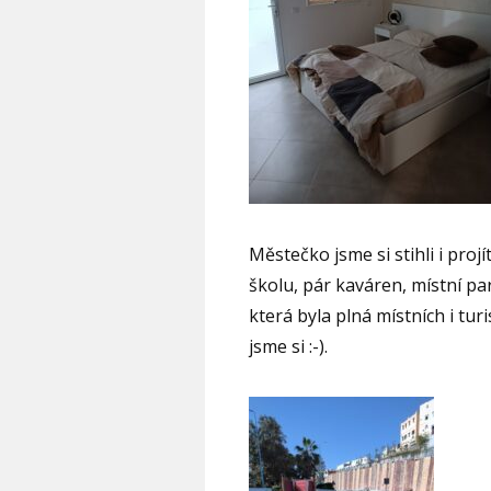
Městečko jsme si stihli i projí
školu, pár kaváren, místní par
která byla plná místních i tur
jsme si :-).