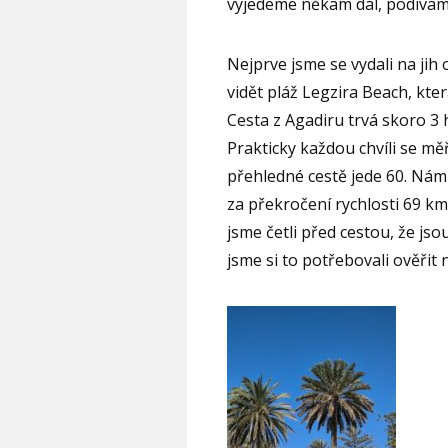
vyjedeme někam dál, podíváme
Nejprve jsme se vydali na jih 
vidět pláž Legzira Beach, kt
Cesta z Agadiru trvá skoro 3 
Prakticky každou chvíli se mě
přehledné cestě jede 60. Nám 
za překročení rychlosti 69 k
jsme četli před cestou, že jso
jsme si to potřebovali ověřit n