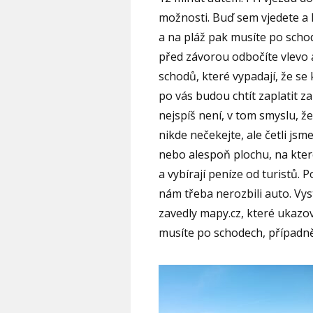
možnosti. Buď sem vjedete a 
a na pláž pak musíte po sch
před závorou odbočíte vlevo a
schodů, které vypadají, že se
po vás budou chtít zaplatit za
nejspíš není, v tom smyslu, ž
nikde nečekejte, ale četli js
nebo alespoň plochu, na které
a vybírají peníze od turistů. P
nám třeba nerozbili auto. Vy
zavedly mapy.cz, které ukazov
musíte po schodech, případně