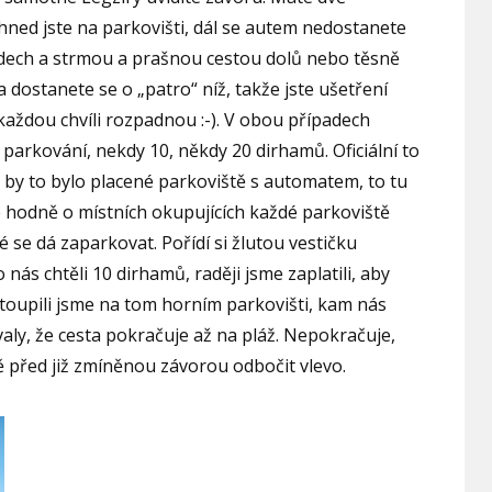
hned jste na parkovišti, dál se autem nedostanete
odech a strmou a prašnou cestou dolů nebo těsně
 dostanete se o „patro“ níž, takže jste ušetření
 každou chvíli rozpadnou :-). V obou případech
 parkování, nekdy 10, někdy 20 dirhamů. Oficiální to
e by to bylo placené parkoviště s automatem, to tu
me hodně o místních okupujících každé parkoviště
 se dá zaparkovat. Pořídí si žlutou vestičku
o nás chtěli 10 dirhamů, raději jsme zaplatili, aby
stoupili jsme na tom horním parkovišti, kam nás
aly, že cesta pokračuje až na pláž. Nepokračuje,
 před již zmíněnou závorou odbočit vlevo.