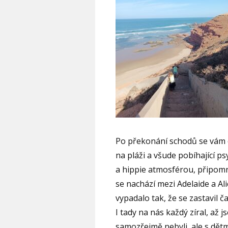
Po překonání schodů se vám o
na pláži a všude pobíhající p
a hippie atmosférou, připomn
se nachází mezi Adelaide a Ali
vypadalo tak, že se zastavil 
I tady na nás každý zíral, až js
samozřejmě nebyli, ale s dět