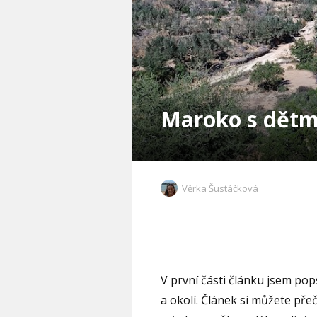
Maroko s dětmi
Věrka Šustáčková
V první části článku jsem pops
a okolí. Článek si můžete pře