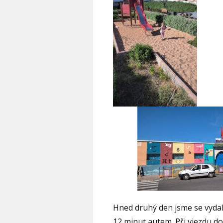
Hned druhý den jsme se vydali 
12 minut autem.
Při vjezdu d