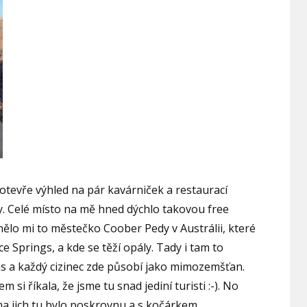
tevře výhled na pár kavárniček a restaurací
sy. Celé místo na mě hned dýchlo takovou free
ělo mi to městečko Coober Pedy v Austrálii, které
ce Springs, a kde se těží opály. Tady i tam to
čas a každý cizinec zde působí jako mimozemšťan.
em si říkala, že jsme tu snad jediní turisti :-). No
ma jich tu bylo poskrovnu a s kočárkem