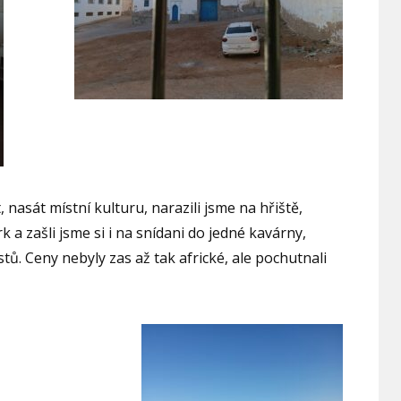
t, nasát místní kulturu, narazili jsme na hřiště,
k a zašli jsme si i na snídani do jedné kavárny,
istů. Ceny nebyly zas až tak africké, ale pochutnali