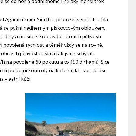
 se do hor a podnikneme i nějaký menší trek.
od Agadiru směr Sidi Ifni, protože jsem zatoužila
erá se pyšní nádherným pískovcovým obloukem.
hodiny a musíte se opravdu obrnit trpělivostí.
ří povolená rychlost a téměř vždy se na rovné,
občas trpělivost došla a tak jsme schytali
m/h na povolené 60 pokutu a to 150 dirhamů. Sice
u tu policejní kontroly na každém kroku, ale asi
a vlastní kůži.