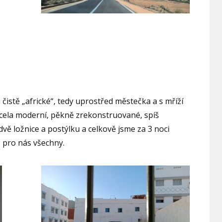
i čistě „africké“, tedy uprostřed městečka a s mříží
docela moderní, pěkně zrekonstruované, spíš
dvě ložnice a postýlku a celkově jsme za 3 noci
č pro nás všechny.