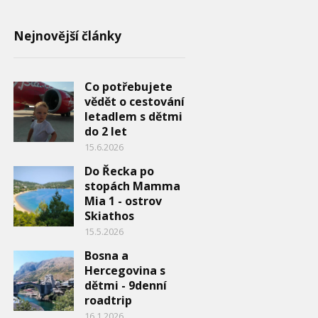
Nejnovější články
Co potřebujete
vědět o cestování
letadlem s dětmi
do 2 let
15.6.2026
Do Řecka po
stopách Mamma
Mia 1 - ostrov
Skiathos
15.5.2026
Bosna a
Hercegovina s
dětmi - 9denní
roadtrip
16.1.2026