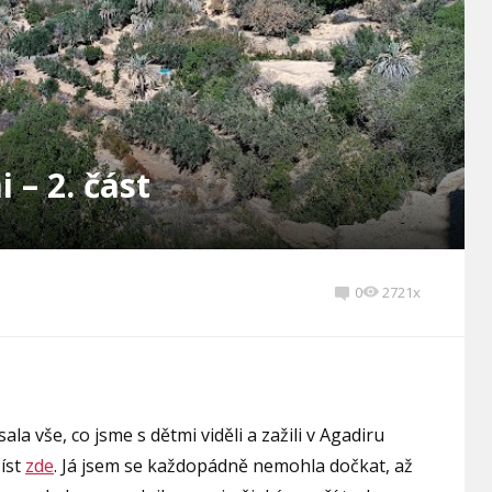
 – 2. část
0
2721x
ala vše, co jsme s dětmi viděli a zažili v Agadiru
číst
zde
. Já jsem se každopádně nemohla dočkat, až