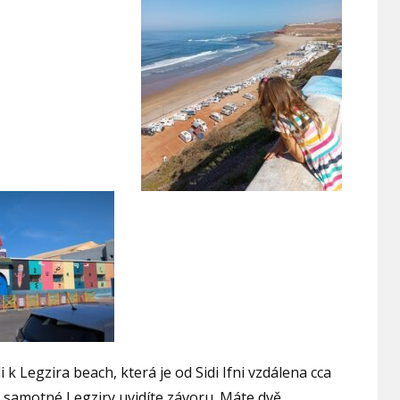
k Legzira beach, která je od Sidi Ifni vzdálena cca
o samotné Legziry uvidíte závoru. Máte dvě