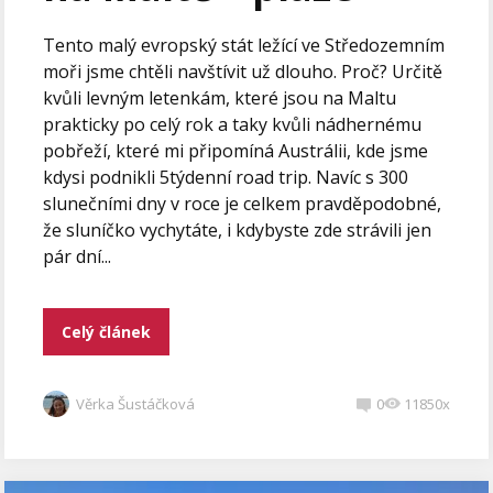
Tento malý evropský stát ležící ve Středozemním
moři jsme chtěli navštívit už dlouho. Proč? Určitě
kvůli levným letenkám, které jsou na Maltu
prakticky po celý rok a taky kvůli nádhernému
pobřeží, které mi připomíná Austrálii, kde jsme
kdysi podnikli 5týdenní road trip. Navíc s 300
slunečními dny v roce je celkem pravděpodobné,
že sluníčko vychytáte, i kdybyste zde strávili jen
pár dní...
Celý článek
Věrka Šustáčková
0
11850x