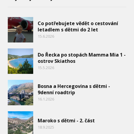
Co potřebujete vědět o cestování
letadlem s dětmi do 2 let
15.6.2026
Do Řecka po stopách Mamma Mia 1 -
ostrov Skiathos
15.5.2026
Bosna a Hercegovina s dětmi -
9denní roadtrip
16.1.2026
Maroko s dětmi - 2. část
18.9.2025