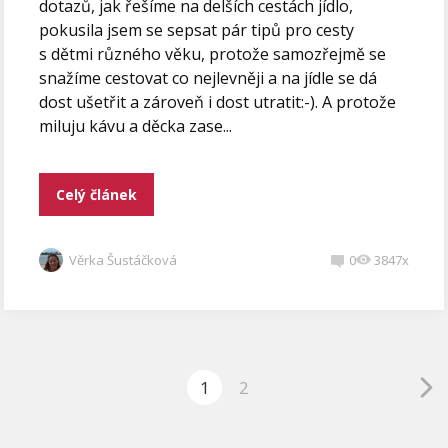
dotazů, jak řešíme na delších cestách jídlo,
pokusila jsem se sepsat pár tipů pro cesty
s dětmi různého věku, protože samozřejmě se
snažíme cestovat co nejlevněji a na jídle se dá
dost ušetřit a zároveň i dost utratit:-). A protože
miluju kávu a děcka zase...
Celý článek
Věrka Šustáčková
0
3847x
1
2