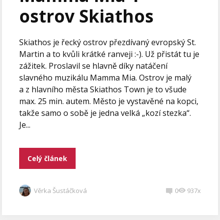
ostrov Skiathos
Skiathos je řecký ostrov přezdívaný evropský St.
Martin a to kvůli krátké ranveji :-). Už přistát tu je
zážitek. Proslavil se hlavně díky natáčení
slavného muzikálu Mamma Mia. Ostrov je malý
a z hlavního města Skiathos Town je to všude
max. 25 min. autem. Město je vystavěné na kopci,
takže samo o sobě je jedna velká „kozí stezka“.
Je...
Celý článek
Věrka Šustáčková
0
937x