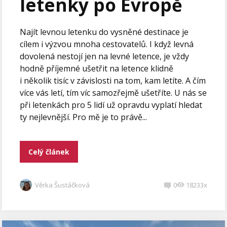
letenky po Evropě
Najít levnou letenku do vysněné destinace je
cílem i výzvou mnoha cestovatelů. I když levná
dovolená nestojí jen na levné letence, je vždy
hodně příjemné ušetřit na letence klidně
i několik tisíc v závislosti na tom, kam letíte. A čím
více vás letí, tím víc samozřejmě ušetříte. U nás se
při letenkách pro 5 lidí už opravdu vyplatí hledat
ty nejlevnější. Pro mě je to právě...
Celý článek
Věrka Šustáčková
0
18233x