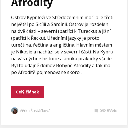
Afrodity
Ostrov Kypr leží ve Středozemním moři a je třetí
největší po Sicílii a Sardínii. Ostrov je rozdělen
na dvě části – severní (patřící k Turecku) a jižní
(patřící k Řecku). Úředními jazyky je proto
turečtina, řečtina a angličtina. Hlavním městem
je Nikosie a nachází se v severní části. Na Kypru
na vás dýchne historie a antika prakticky všude.
Byl to údajně domov Bohyně Afrodity a tak má
po Afroditě pojmenované skoro...
Celý článek
Věrka Šustáčková
0
8334x