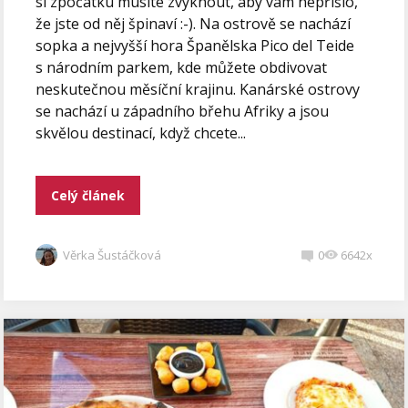
si zpočátku musíte zvyknout, aby vám nepřišlo,
že jste od něj špinaví :-). Na ostrově se nachází
sopka a nejvyšší hora Španělska Pico del Teide
s národním parkem, kde můžete obdivovat
neskutečnou měsíční krajinu. Kanárské ostrovy
se nachází u západního břehu Afriky a jsou
skvělou destinací, když chcete...
Celý článek
Věrka Šustáčková
0
6642x