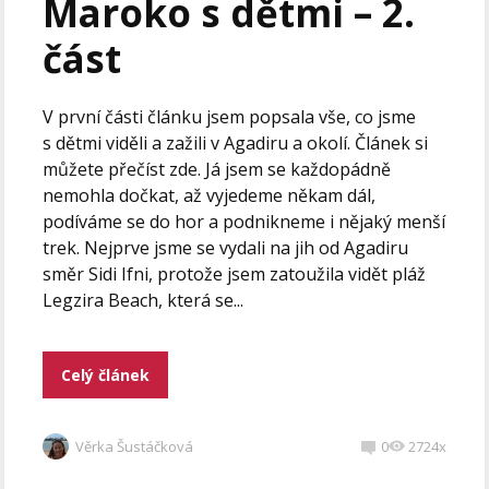
Maroko s dětmi – 2.
část
V první části článku jsem popsala vše, co jsme
s dětmi viděli a zažili v Agadiru a okolí. Článek si
můžete přečíst zde. Já jsem se každopádně
nemohla dočkat, až vyjedeme někam dál,
podíváme se do hor a podnikneme i nějaký menší
trek. Nejprve jsme se vydali na jih od Agadiru
směr Sidi Ifni, protože jsem zatoužila vidět pláž
Legzira Beach, která se...
Celý článek
Věrka Šustáčková
0
2724x