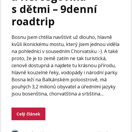
s dětmi – 9denní
roadtrip
Bosnu jsem chtěla navštívit už dlouho, hlavně
kvůli ikonickému mostu, který jsem jednou viděla
na pohlednici v sousedním Chorvatsku :-). A také
proto, že je to země zatím ne tak turistická,
cenově dostupná a najdete tu krásnou přírodu,
hlavně kouzelné řeky, vodopády i národní parky.
Bosna leží na Balkánském poloostrově, má
pouhých 3,2 milionů obyvatel a úředními jazyky
jsou bosenština, chorvatština a srbština....
Celý článek