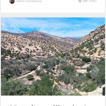
Věrka Šustáčková
0
3735x