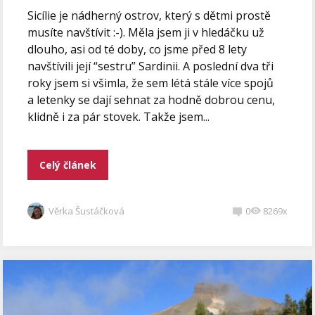
Sicílie je nádherný ostrov, který s dětmi prostě
musíte navštívit :-). Měla jsem ji v hledáčku už
dlouho, asi od té doby, co jsme před 8 lety
navštívili její “sestru” Sardinii. A poslední dva tři
roky jsem si všimla, že sem létá stále více spojů
a letenky se dají sehnat za hodně dobrou cenu,
klidně i za pár stovek. Takže jsem...
Celý článek
Věrka Šustáčková
0
8269x