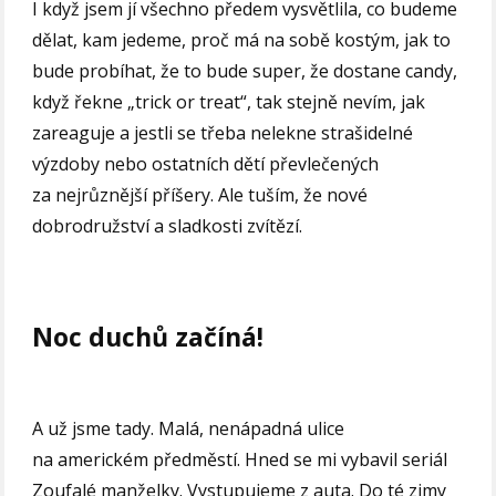
I když jsem jí všechno předem vysvětlila, co budeme
dělat, kam jedeme, proč má na sobě kostým, jak to
bude probíhat, že to bude super, že dostane candy,
když řekne „trick or treat“, tak stejně nevím, jak
zareaguje a jestli se třeba nelekne strašidelné
výzdoby nebo ostatních dětí převlečených
za nejrůznější příšery. Ale tuším, že nové
dobrodružství a sladkosti zvítězí.
Noc duchů začíná!
A už jsme tady. Malá, nenápadná ulice
na americkém předměstí. Hned se mi vybavil seriál
Zoufalé manželky. Vystupujeme z auta. Do té zimy