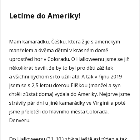
Letíme do Ameriky!
Mám kamarádku, Češku, která žije s americkým
manželem a dvěma dětmi v krásném domě
uprostřed hor v Coloradu. O Halloweenu jsme se již
několikrát bavili, že by to byl pro děti zážitek
a všichni bychom si to užili atd. A tak v říjnu 2019
jsem se s 2,5 letou dcerou Eliškou (manžel a syn
chtěli zůstat doma) vydala do Ameriky. Nejprve jsme
strávily pár dní u jiné kamarádky ve Virginii a poté
jsme přeletěli do hlavního města Colorada,
Denveru.
Do Halloweenu (31. 10.) zbýval ještě asi týden a tak