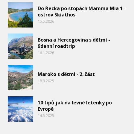
Do Řecka po stopách Mamma Mia 1 -
ostrov Skiathos
15.5.2026
Bosna a Hercegovina s dětmi -
9denní roadtrip
16.1.2026
Maroko s dětmi - 2. část
18.9.2025
10 tipů jak na levné letenky po
Evropě
14.5.2025