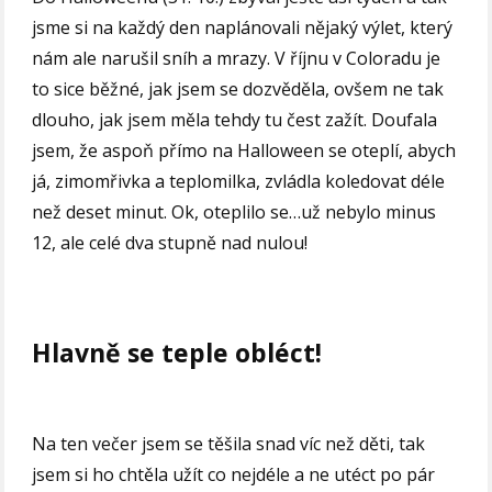
jsme si na každý den naplánovali nějaký výlet, který
nám ale narušil sníh a mrazy. V říjnu v Coloradu je
to sice běžné, jak jsem se dozvěděla, ovšem ne tak
dlouho, jak jsem měla tehdy tu čest zažít. Doufala
jsem, že aspoň přímo na Halloween se oteplí, abych
já, zimomřivka a teplomilka, zvládla koledovat déle
než deset minut. Ok, oteplilo se…už nebylo minus
12, ale celé dva stupně nad nulou!
Hlavně se teple obléct!
Na ten večer jsem se těšila snad víc než děti, tak
jsem si ho chtěla užít co nejdéle a ne utéct po pár