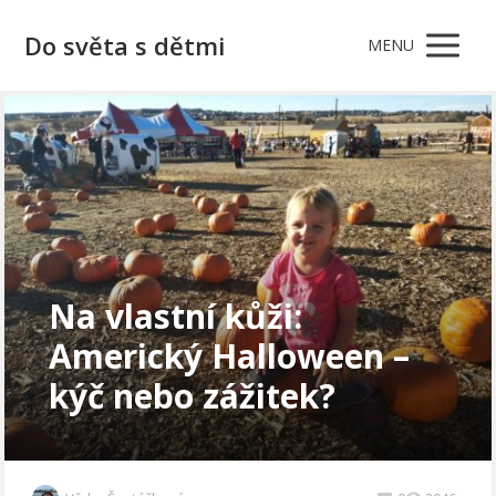
Do světa s dětmi
MENU
Na vlastní kůži:
Americký Halloween –
kýč nebo zážitek?