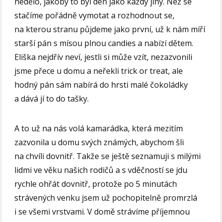
nedělo, jakoby to byl den jako každý jiný. Než se
stačíme pořádně vymotat a rozhodnout se,
na kterou stranu půjdeme jako první, už k nám míří
starší pán s mísou plnou candies a nabízí dětem.
Eliška nejdřív neví, jestli si může vzít, nezazvonili
jsme přece u domu a neřekli trick or treat, ale
hodný pán sám nabírá do hrsti malé čokoládky
a dává jí to do tašky.
A to už na nás volá kamarádka, která mezitím
zazvonila u domu svých známých, abychom šli
na chvíli dovnitř. Takže se ještě seznamuji s milými
lidmi ve věku našich rodičů a s vděčností se jdu
rychle ohřát dovnitř, protože po 5 minutách
strávených venku jsem už pochopitelně promrzlá
i se všemi vrstvami. V domě strávíme příjemnou