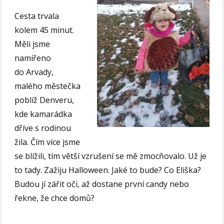
Cesta trvala
kolem 45 minut.
Měli jsme
namířeno
do Arvady,
malého městečka
poblíž Denveru,
kde kamarádka
dříve s rodinou
žila. Čím více jsme
se blížili, tím větší vzrušení se mě zmocňovalo. Už je
to tady. Zažiju Halloween. Jaké to bude? Co Eliška?
Budou jí zářit oči, až dostane první candy nebo
řekne, že chce domů?