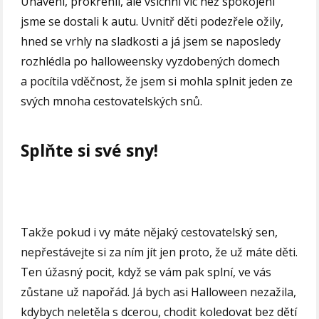
Unavení, prokřehlí, ale všichni víc než spokojení
jsme se dostali k autu. Uvnitř děti podezřele ožily,
hned se vrhly na sladkosti a já jsem se naposledy
rozhlédla po halloweensky vyzdobených domech
a pocítila vděčnost, že jsem si mohla splnit jeden ze
svých mnoha cestovatelských snů.
Splňte si své sny!
Takže pokud i vy máte nějaký cestovatelský sen,
nepřestávejte si za ním jít jen proto, že už máte děti.
Ten úžasný pocit, když se vám pak splní, ve vás
zůstane už napořád. Já bych asi Halloween nezažila,
kdybych neletěla s dcerou, chodit koledovat bez dětí