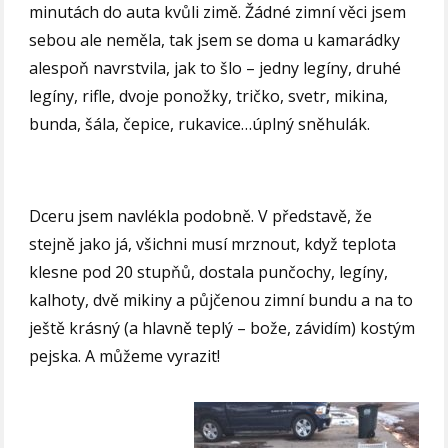
minutách do auta kvůli zimě. Žádné zimní věci jsem
sebou ale neměla, tak jsem se doma u kamarádky
alespoň navrstvila, jak to šlo – jedny legíny, druhé
legíny, rifle, dvoje ponožky, tričko, svetr, mikina,
bunda, šála, čepice, rukavice…úplný sněhulák.
Dceru jsem navlékla podobně. V představě, že
stejně jako já, všichni musí mrznout, když teplota
klesne pod 20 stupňů, dostala punčochy, legíny,
kalhoty, dvě mikiny a půjčenou zimní bundu a na to
ještě krásný (a hlavně teplý – bože, závidím) kostým
pejska. A můžeme vyrazit!