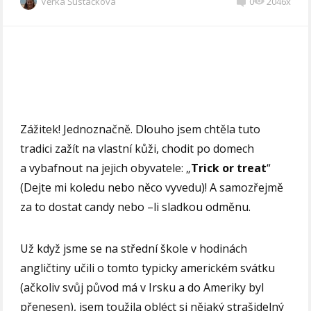
Věrka Šustáčková
0
2046x
Zážitek! Jednoznačně. Dlouho jsem chtěla tuto
tradici zažít na vlastní kůži, chodit po domech
a vybafnout na jejich obyvatele: „
Trick or treat
“
(Dejte mi koledu nebo něco vyvedu)! A samozřejmě
za to dostat candy nebo –li sladkou odměnu.
Už když jsme se na střední škole v hodinách
angličtiny učili o tomto typicky americkém svátku
(ačkoliv svůj původ má v Irsku a do Ameriky byl
přenesen), jsem toužila obléct si nějaký strašidelný