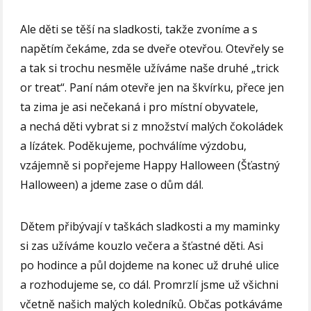
Ale děti se těší na sladkosti, takže zvoníme a s
napětím čekáme, zda se dveře otevřou. Otevřely se
a tak si trochu nesměle užíváme naše druhé „trick
or treat“. Paní nám otevře jen na škvírku, přece jen
ta zima je asi nečekaná i pro místní obyvatele,
a nechá děti vybrat si z množství malých čokoládek
a lízátek. Poděkujeme, pochválíme výzdobu,
vzájemně si popřejeme Happy Halloween (Šťastný
Halloween) a jdeme zase o dům dál.
Dětem přibývají v taškách sladkosti a my maminky
si zas užíváme kouzlo večera a šťastné děti. Asi
po hodince a půl dojdeme na konec už druhé ulice
a rozhodujeme se, co dál. Promrzlí jsme už všichni
včetně našich malých koledníků. Občas potkáváme